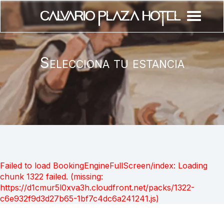
Calvario Plaza Hotel
Inici
Habitacions
Contacte
Reserva en linea
Reviews